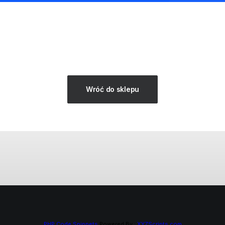
Wróć do sklepu
PHP Code Snippets
Powered By :
XYZScripts.com