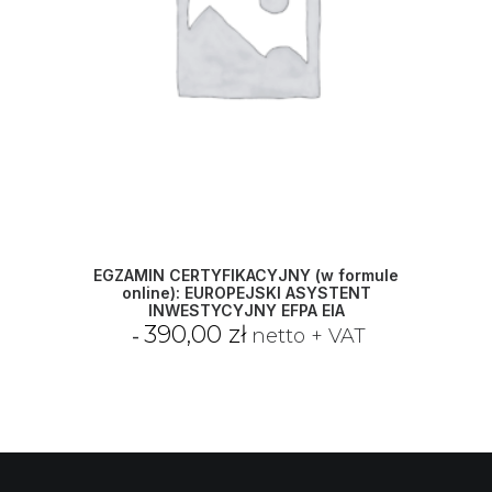
z
ł
d
o
5
9
0
,
0
0
z
ł
EGZAMIN CERTYFIKACYJNY (w formule
online): EUROPEJSKI ASYSTENT
INWESTYCYJNY EFPA EIA
390,00
zł
netto + VAT