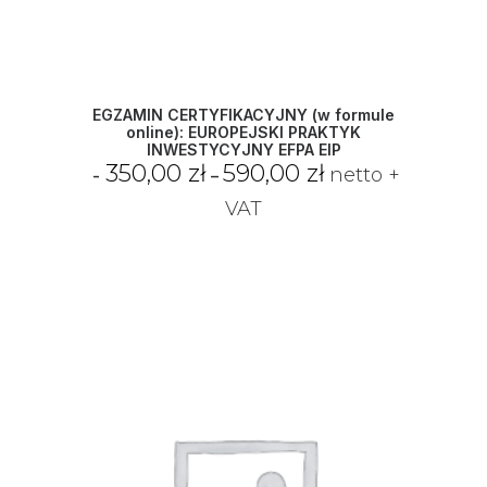
EGZAMIN CERTYFIKACYJNY (w formule
online): EUROPEJSKI PRAKTYK
INWESTYCYJNY EFPA EIP
Z
350,00
zł
590,00
zł
netto +
–
a
k
VAT
r
e
s
c
e
n
:
o
d
3
5
0
,
0
0