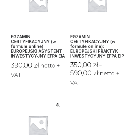
EGZAMIN
EGZAMIN
CERTYFIKACYJNY (w
CERTYFIKACYJNY (w
formule online):
formule online):
EUROPEJSKI ASYSTENT
EUROPEJSKI PRAKTYK
INWESTYCYJNY EFPA EIA
INWESTYCYJNY EFPA EIP
350,00
zł
390,00
zł
netto +
–
Zakres
590,00
zł
netto +
VAT
cen:
od
VAT
350,00 zł
do
590,00 zł