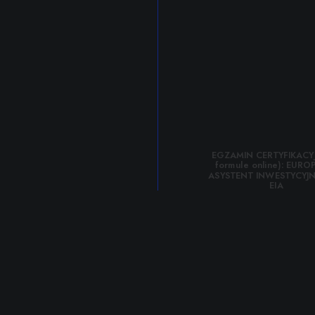
EGZAMIN CERTYFIKACYJ
formule online): EUROP
ASYSTENT INWESTYCYJN
EIA
390,00
zł
netto 