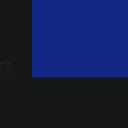
NY (w
EJSKI
Y EFPA
+ VAT