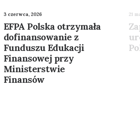
3 czerwca, 2026
21 m
EFPA Polska otrzymała
Za
dofinansowanie z
ur
Funduszu Edukacji
Po
Finansowej przy
Ministerstwie
Finansów