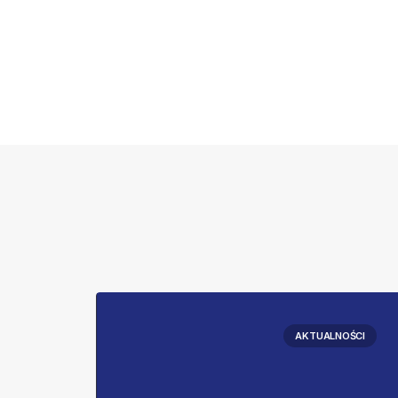
OŚCI
AKTUALNOŚCI