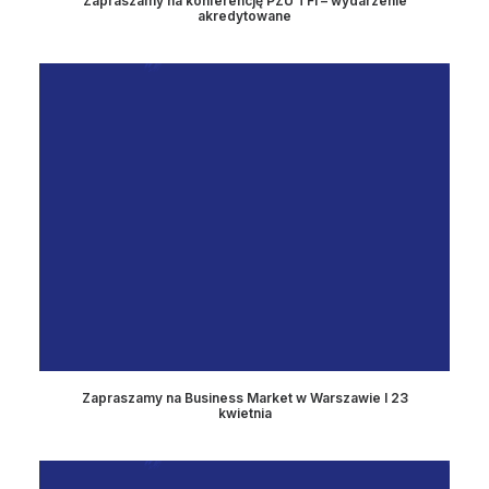
Zapraszamy na konferencję PZU TFI – wydarzenie
akredytowane
Zapraszamy na Business Market w Warszawie I 23
kwietnia