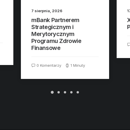
7 sierpnia, 2026
1
mBank Partnerem
Strategicznym i
P
Merytorycznym
Programu Zdrowie
Finansowe
0 Komentarzy
1 Minuty